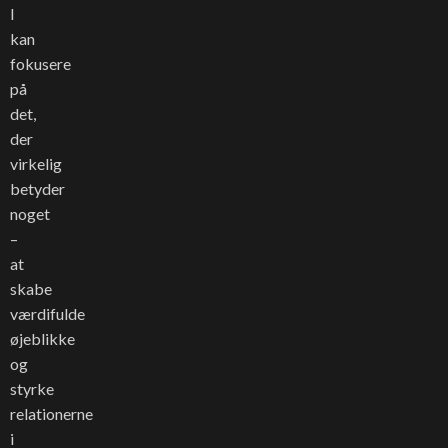
I
kan
fokusere
på
det,
der
virkelig
betyder
noget
–
at
skabe
værdifulde
øjeblikke
og
styrke
relationerne
i