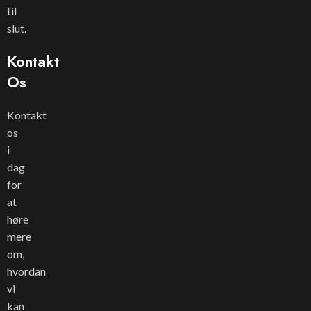
til
slut.
Kontakt
Os
Kontakt
os
i
dag
for
at
høre
mere
om,
hvordan
vi
kan