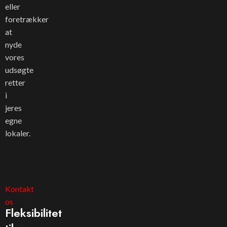
eller
foretrækker
at
nyde
vores
udsøgte
retter
i
jeres
egne
lokaler.
Kontakt
os
Fleksibilitet