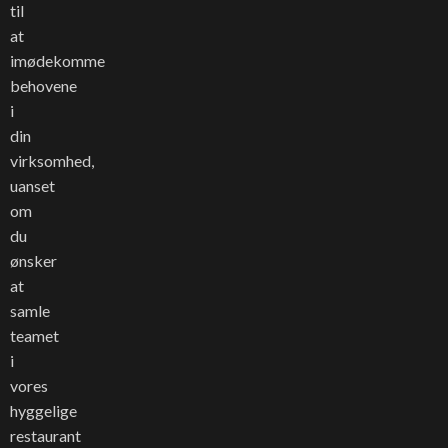
til
at
imødekomme
behovene
i
din
virksomhed,
uanset
om
du
ønsker
at
samle
teamet
i
vores
hyggelige
restaurant