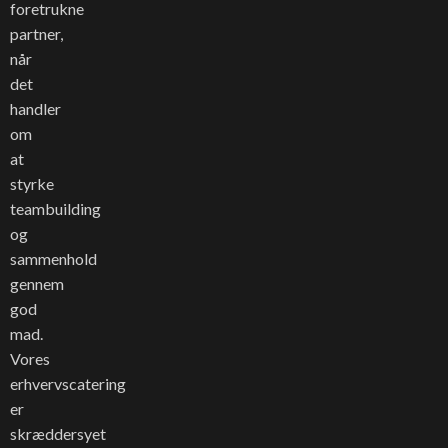
firmafest,
foretrukne
bare-fordi-fest
partner,
- vi gør det
når
hele!
det
handler
om
at
styrke
teambuilding
og
sammenhold
gennem
god
mad.
Vores
erhvervscatering
er
skræddersyet