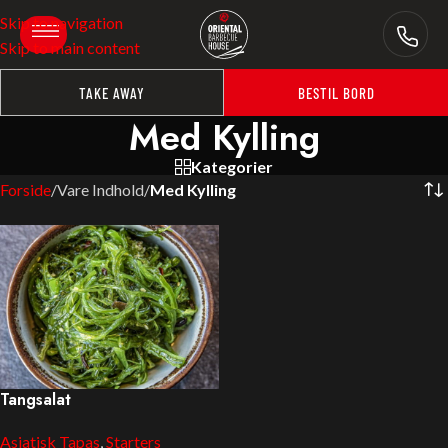
Skip to navigation
Skip to main content
TAKE AWAY
BESTIL BORD
Med Kylling
Kategorier
Forside
/
Vare Indhold
/
Med Kylling
Tangsalat
Asiatisk Tapas
,
Starters