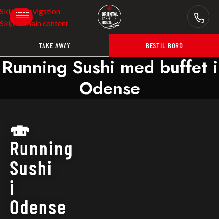
Skip to navigation
Skip to main content
TAKE AWAY
BESTIL BORD
Running Sushi med buffet i
Odense
🍣
Running
Sushi
i
Odense