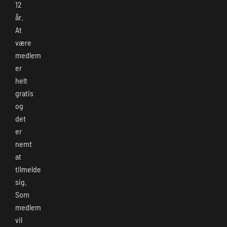
12
år.
At
være
medlem
er
helt
gratis
og
det
er
nemt
at
tilmelde
sig.
Som
medlem
vil