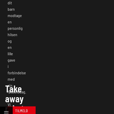
dit
barn
modtage
en
personlig
hilsen
og
en
lille
gave
i
forbindelse
med
Take
sin
fødselsdag.
away
Vi
rabater
ønsker
TILMELD