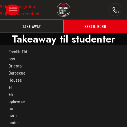
Skip to navigation
Skip to main content
TAKE AWAY
BESTIL BORD
Takeaway til studenter
FamilieTid
hos
Oriental
Barbecue
Houses
er
en
oplevelse
for
børn
under