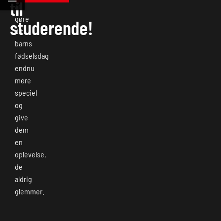
til
at
gøre
studerende!
dit
barns
fødselsdag
endnu
mere
speciel
og
give
dem
en
oplevelse,
de
aldrig
glemmer.