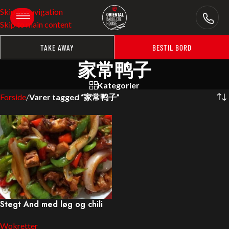
Skip to navigation
Skip to main content
TAKE AWAY
BESTIL BORD
家常鸭子
Kategorier
Forside
/
Varer tagged “家常鸭子”
Stegt And med løg og chili
Wokretter