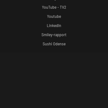
YouTube - TV2
Youtube
LinkedIn
Smiley-rapport
Sushi Odense
ÅBNINGSTIDER
Frokost – Alle Dage
kl 12:00 – 15:30
Aften – Alle Dage
kl. 16:30 – 22:00
Køkkenet lukker