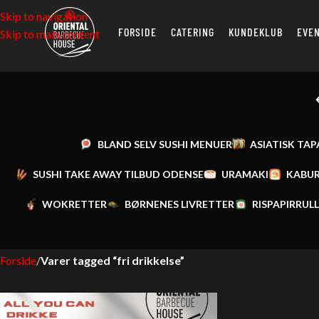
Skip to navigation
FORSIDE
CATERING
KUNDEKLUB
EVE
Skip to main content
BLAND SELV SUSHI MENUER
ASIATISK TAP
SUSHI TAKE AWAY TILBUD ODENSE
URAMAKI
KABUR
WOKRETTER
BØRNENES LIVRETTER
RISPAPIRRUL
Forside
/
Varer tagged “fri drikkelse”