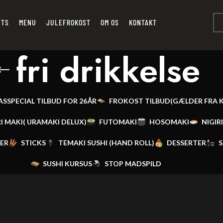
NTS
MENU
JULEFROKOST
OM OS
KONTAKT
fri drikkelse
AS
SPECIAL TILBUD FOR 26ÅR
FROKOST TILBUD(GÆLDER FRA KL 
I MAKI( URAMAKI DELUX)
FUTOMAKI
HOSOMAKI
NIGIRI
LER
STICKS
TEMAKI SUSHI (HAND ROLL)
DESSERTER
S
SUSHI KURSUS
STOP MADSPILD