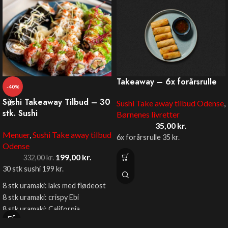
Takeaway – 6x forårsrulle
-40%
Sushi Takeaway Tilbud – 30
Sushi Take away tilbud Odense
,
stk. Sushi
Børnenes livretter
35,00
kr.
Menuer
,
Sushi Take away tilbud
6x forårsrulle 35 kr.
Odense
199,00
kr.
332,00
kr.
30 stk sushi 199 kr.
8 stk uramaki: laks med flødeost
8 stk uramaki: crispy Ebi
8 stk uramaki: California
6 stk fotomaki: Ebi tempura rejer