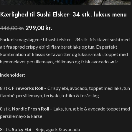
Kærlighed til Sushi Elsker- 34 stk. luksus menu
299,00
kr.
446,00
kr.
Forkæl smagsløgene til sushi elsker – 34 stk. frisklavet sushi med
alt fra sprød crispy ebi til flamberet laks og tun. En perfekt
kombination af klassiske favoritter og luksus-maki, toppet med
hjemmelavet persillemayo, chilimayo og frisk avocado 🥑✨
Indeholder:
8 stk.
Fireworks Roll
– Crispy ebi, avocado, toppet med laks, tun
flambé, persillemayo, teriyaki, tobiko & forårsløg
8 stk.
Nordic Fresh Roll
– Laks, tun, æble & avocado toppet med
persillemayo & karse
8 stk.
Spicy Ebi
– Reje, agurk & avocado