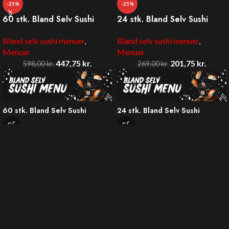
-25%
-25%
60 stk. Bland Selv Sushi
24 stk. Bland Selv Sushi
Bland selv sushi menuer
,
Bland selv sushi menuer
,
Menuer
Menuer
447,75
kr.
201,75
kr.
598,00
kr.
269,00
kr.
60 stk. Bland Selv Sushi
24 stk. Bland Selv Sushi
Pris: 649,00
kr.
Pris: 269,00
kr.
Tilbud: 447,75 kr.
Tilbud: 201,75 kr.
Vælg din favoritsushi i form af
Vælg din favoritsushi i form af
2x2 stk. nigiri, 2x8 stk. uramaki,
1x8 stk. uramaki, 1x8 stk.
2x8 stk Hosomaki, 2x8 stk.
futomaki og 1x8 stk. kaburimaki.
futomaki, 1x8 stk. kaburimaki
Klik på de varianter du ønsker at
samt en valgfri snack. Klik på de
tilføje til menuen og når du er
varianter du ønsker at tilføje til
færdig med at vælge, trykker du