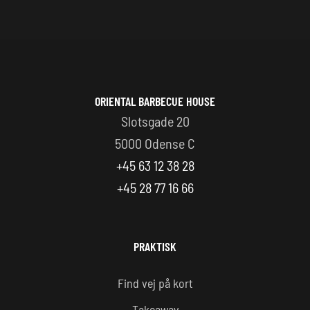
menuen og når du er færdig med
blot på "Tilføj til kurv" i bunden af
at vælge, trykker du blot på
siden.
"Tilføj til kurv" i bunden af siden.
ORIENTAL BARBECUE HOUSE
Slotsgade 20
5000 Odense C
+45 63 12 38 28
+45 28 77 16 66
PRAKTISK
Find vej på kort
Takeaway