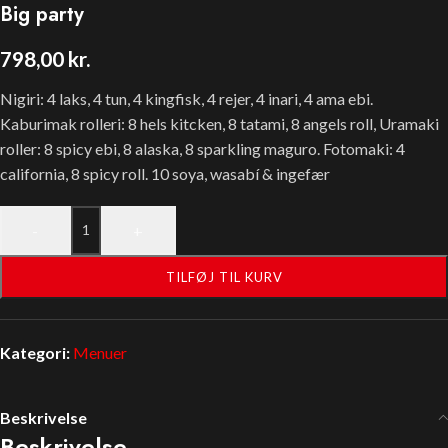
Big party
798,00
kr.
Nigiri: 4 laks, 4 tun, 4 kingfisk, 4 rejer, 4 inari, 4 ama ebi.
Kaburimak rolleri: 8 hels kitcken, 8 tatami, 8 angels roll, Uramaki
roller: 8 spicy ebi, 8 alaska, 8 sparkling maguro. Fotomaki: 4
california, 8 spicy roll. 10 soya, wasabí & ingefær
-
+
TILFØJ TIL KURV
Kategori:
Menuer
Beskrivelse
Beskrivelse