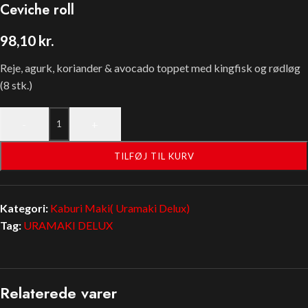
Ceviche roll
98,10
kr.
Reje, agurk, koriander & avocado toppet med kingfisk og rødløg
(8 stk.)
-
+
TILFØJ TIL KURV
Kategori:
Kaburi Maki( Uramaki Delux)
Tag:
URAMAKI DELUX
Relaterede varer