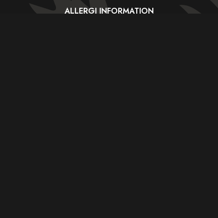
ALLERGI INFORMATION
Kontakt os hvis du har spørgsmål
vedr. allergene ingredienser i vores retter.
HANDELSBETINGELSER
ORIENTAL BARBECUE HOUSE 2023 - CVR: 24234592
Weight Watchers General Tso's Chicken
$399.00
In a medium bowl, whisk together broth, cornstarch,
sugar, soy sauce, vinegar and ginger; set aside.