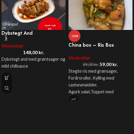
Dybstegt And
-34%
China box – Ris Box
Wokretter
148,00
kr.
Wokretter
Dybstegt and med grøntsager og
59,00
kr.
89,00
kr.
mild chilisauce
Stegte ris med grønsager,
Forårsruller, Kylling med
cashewnødder,
Agurk salat,Toppet med
forårsløg.
kun: 59 kr