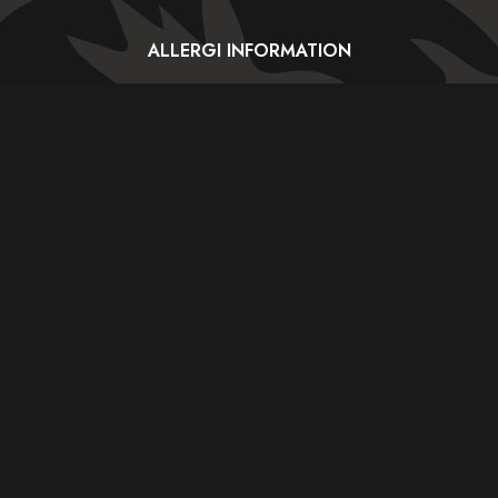
ALLERGI INFORMATION
Kontakt os hvis du har spørgsmål
vedr. allergene ingredienser i vores retter.
HANDELSBETINGELSER
ORIENTAL BARBECUE HOUSE 2023 - CVR: 24234592
Weight Watchers General Tso's Chicken
$399.00
In a medium bowl, whisk together broth, cornstarch,