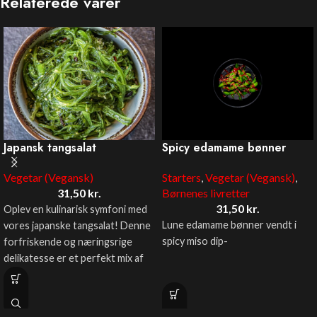
Relaterede varer
Japansk tangsalat
Spicy edamame bønner
Vegetar (Vegansk)
Starters
,
Vegetar (Vegansk)
,
31,50
kr.
Børnenes livretter
31,50
kr.
Oplev en kulinarisk symfoni med
Lune edamame bønner vendt i
vores japanske tangsalat! Denne
spicy miso dip-
forfriskende og næringsrige
delikatesse er et perfekt mix af
havets bedste ingredienser og
Spicy Edamame Bønne er
autentiske japanske smag.
perfekte som en lille snack! Man
Salaten består af en farverig