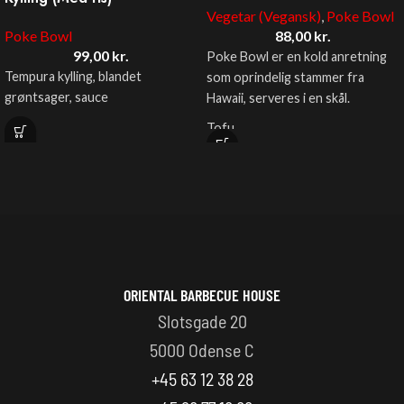
Vegetar (Vegansk)
,
Poke Bowl
Poke Bowl
88,00
kr.
99,00
kr.
Poke Bowl er en kold anretning
Tempura kylling, blandet
som oprindelig stammer fra
grøntsager, sauce
Hawaii, serveres i en skål.
Tofu
Blandet grøntsager
Vælg ml. 5 forskellige sauce
Mulighed for tilkøb af ris
ORIENTAL BARBECUE HOUSE
Slotsgade 20
5000 Odense C
+45 63 12 38 28