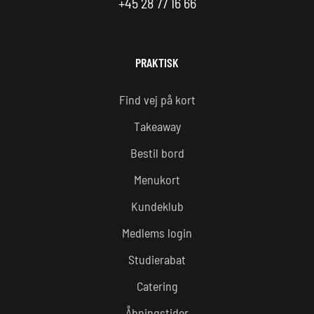
+45 28 77 16 66
PRAKTISK
Find vej på kort
Takeaway
Bestil bord
Menukort
Kundeklub
Medlems login
Studierabat
Catering
Åbningstider