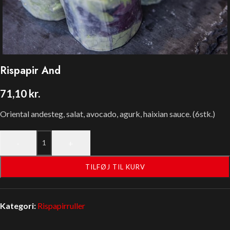
Rispapir And
71,10
kr.
Oriental andesteg, salat, avocado, agurk, haixian sauce. (6stk.)
-
+
TILFØJ TIL KURV
Kategori:
Rispapirruller