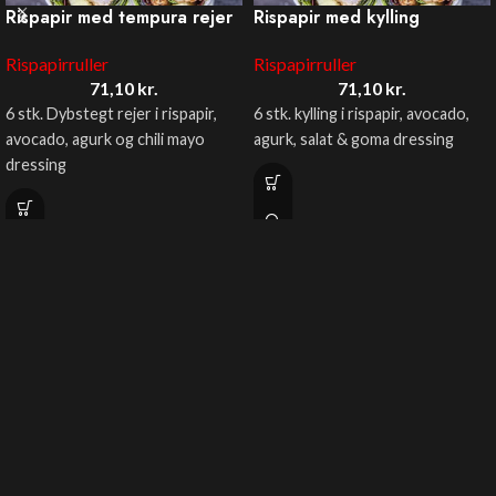
Rispapir med tempura rejer
Rispapir med kylling
Rispapirruller
Rispapirruller
71,10
kr.
71,10
kr.
6 stk. Dybstegt rejer i rispapir,
6 stk. kylling i rispapir, avocado,
avocado, agurk og chili mayo
agurk, salat & goma dressing
dressing