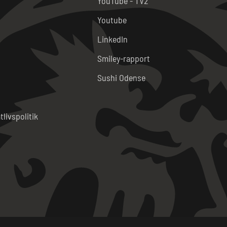
YouTube - TV2
Youtube
LinkedIn
Smiley-rapport
Sushi Odense
tlivspolitik