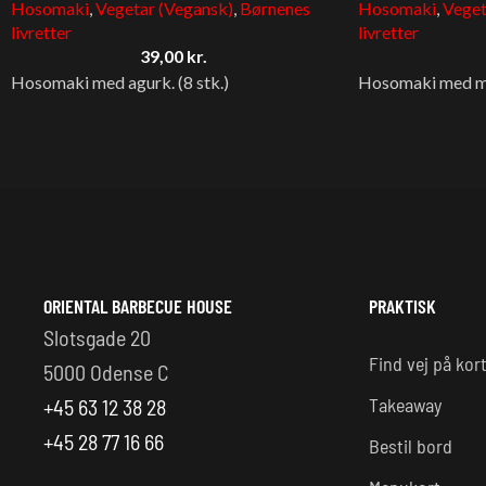
Hosomaki
,
Vegetar (Vegansk)
,
Børnenes
Hosomaki
,
Veget
livretter
livretter
39,00
kr.
Hosomaki med agurk. (8 stk.)
Hosomaki med ma
ORIENTAL BARBECUE HOUSE
PRAKTISK
Slotsgade 20
Find vej på kor
5000 Odense C
Takeaway
+45 63 12 38 28
+45 28 77 16 66
Bestil bord