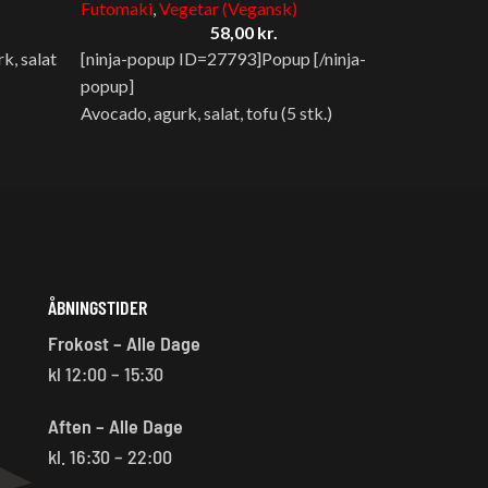
Futomaki
,
Vegetar (Vegansk)
Starter
58,00
kr.
rk, salat
[ninja-popup ID=27793]Popup [/ninja-
Vores k
popup]
delikat
Avocado, agurk, salat, tofu (5 stk.)
fyldt m
dejlig 
kombina
tilføjer
enhver 
intense
der vil 
ÅBNINGSTIDER
Frokost – Alle Dage
kl 12:00 – 15:30
Aften – Alle Dage
kl. 16:30 – 22:00