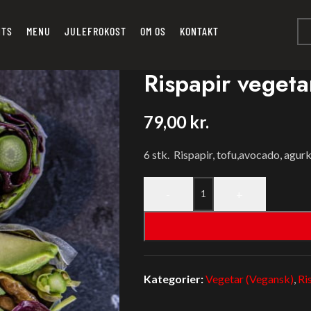
NTS
MENU
JULEFROKOST
OM OS
KONTAKT
Rispapir vegeta
79,00
kr.
6 stk. Rispapir, tofu,avocado, agurk
-
+
Kategorier:
Vegetar (Vegansk)
,
Ri