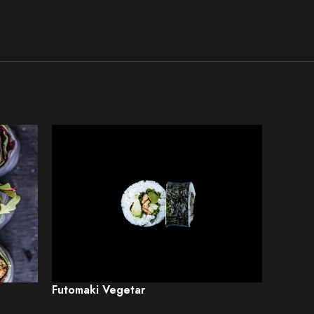
Futomaki Vegetar
Kimchi