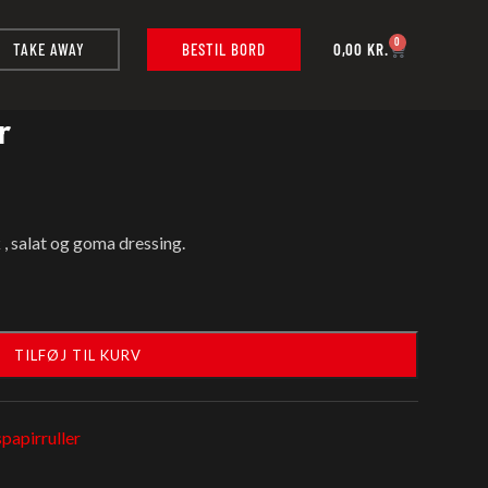
0
TAKE AWAY
BESTIL BORD
0,00
KR.
r
 , salat og goma dressing.
TILFØJ TIL KURV
spapirruller