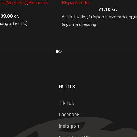
ar (Vegansk)
,
Børnenes
Rispapirruller
71,10
kr.
39,00
kr.
6 stk. kylling i rispapir, avocado, agu
ngo. (8 stk.)
& goma dressing
FØLG OS
t
Tik Tok
Facebook
Instagram