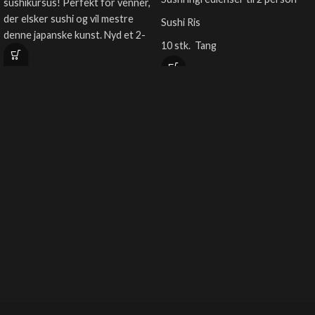
sushikursus! Perfekt for venner,
der elsker sushi og vil mestre
Sushi Ris
denne japanske kunst. Nyd et 2-
10 stk. Tang
timers kursus med en
professionel sushikok, lær om
2 stk. avokado
sushiens historie, ingredienser
1x Agurk
og teknikker, og deltag i hands-
Wasabi og Ingefær, Soja
on træning i at rulle sushi-maki
ruller. Smag på jeres kreationer i
4 stk. Tempura rejer, Surimi, laks
en afslappet atmosfære, ideel for
og flødost
at skabe nye minder.
Lidt sesam