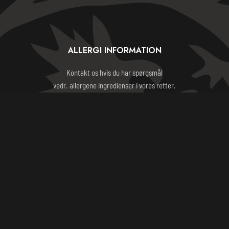
ALLERGI INFORMATION
Kontakt os hvis du har spørgsmål
vedr. allergene ingredienser i vores retter.
HANDELSBETINGELSER
ORIENTAL BARBECUE HOUSE 2023 - CVR: 24234592
Weight Watchers General Tso's Chicken
$399.00