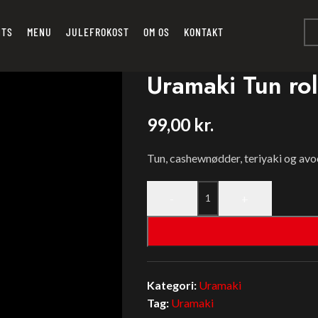
NTS
MENU
JULEFROKOST
OM OS
KONTAKT
Uramaki Tun rol
99,00
kr.
Tun, cashewnødder, teriyaki og avoc
-
+
Kategori:
Uramaki
Tag:
Uramaki