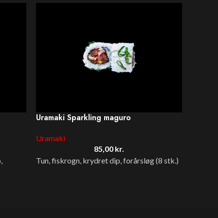
Uramaki Sparkling maguro
Uramak
Uramaki
Uramak
85,00
kr.
,
Tun, fiskrogn, krydret dip, forårsløg (8 stk.)
Tempura
Forårslø