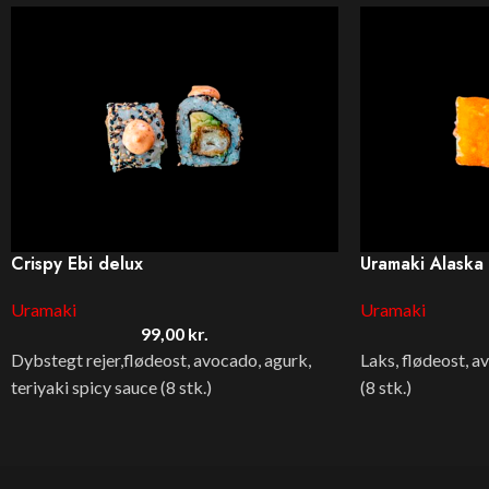
Crispy Ebi delux
Uramaki Alaska
Uramaki
Uramaki
99,00
kr.
Dybstegt rejer,flødeost, avocado, agurk,
Laks, flødeost, a
teriyaki spicy sauce (8 stk.)
(8 stk.)