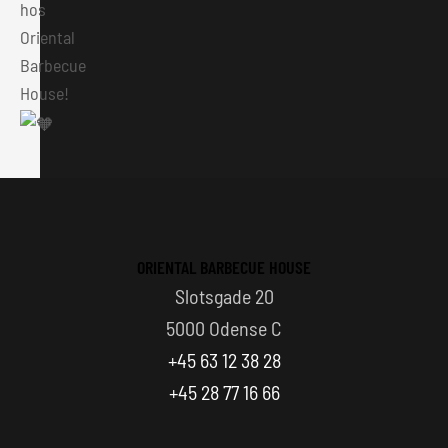
hos
Oriental
Barbecue
House!
ORIENTAL BARBECUE HOUSE
Slotsgade 20
5000 Odense C
+45 63 12 38 28
+45 28 77 16 66