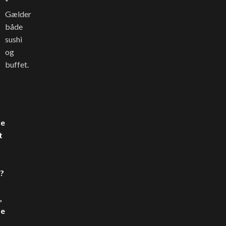
*
Gælder
både
sushi
og
buffet.
le
t
?
,
de