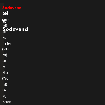
Sodavand
Øl
Lille
&
(250
ml):
Sodavand
36
kr.
Mellem
(500
ml):
49
kr.
Stor
(750
ml):
64
kr.
Kande