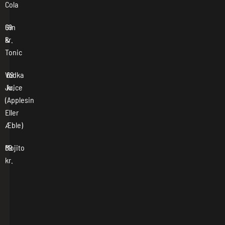
Cola
Gin
69
&
kr.
Tonic
Vodka
69
Juice
kr.
(Applesin
Eller
Æble)
Mojito
69
kr.