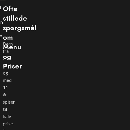
Ofte
d
stillede
en
spørgsmål
om
?
Børn
Menu
fra
og
2
Priser
til
og
med
11
år
spiser
til
halv
prise.