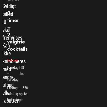
i
Gyldigt
3
billed-
timer
ID
+
skal
2
fremvises.
valgfrie
Kan
cocktails
ikke
kombineres
Voksne
Mandag
298
med
–
kr.
andre
torsdag
tilbud
Fredag –
358
eller
søndag og
kr.
rabatter.
helligdage