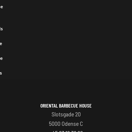
se
ls
e
se
s
ORIENTAL BARBECUE HOUSE
Slotsgade 20
5000 Odense C