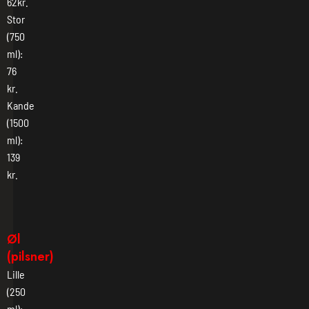
62kr.
Stor
(750
ml):
76
kr.
Kande
(1500
ml):
139
kr.
Øl
(pilsner)
Lille
(250
ml):