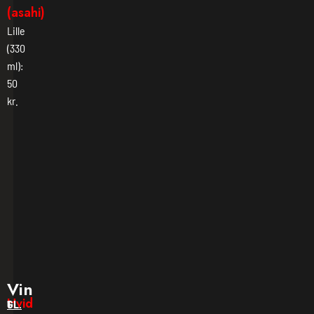
(asahi)
Lille
(330
ml):
50
kr.
Vin
Hvid
GL.
1