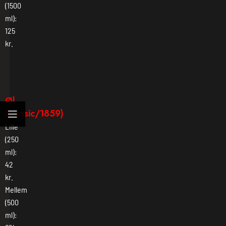
(1500
ml):
125
kr.
Øl
(classic/1859)
Lille
(250
ml):
42
kr.
Mellem
(500
ml):