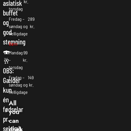
–
kr.
asiatisk
torsdag
buffet
Fredag –
289
og
søndag og
kr.
god
helligdage
stemning
Børn
🍣
Mandag
99
🥂
–
kr.
torsdag
OBS:
Fredag –
149
Gælder
søndag og
kr.
kun
helligdage
én
All
fødselar
you
pr.
can
selskab.
drink