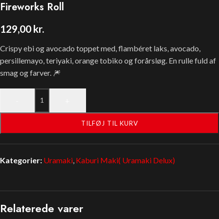
Fireworks Roll
129,00
kr.
Crispy ebi og avocado toppet med, flambéret laks, avocado,
persillemayo, teriyaki, orange tobiko og forårsløg. En rulle fuld af
smag og farver. 🎆
-
+
TILFØJ TIL KURV
Kategorier:
Uramaki
,
Kaburi Maki( Uramaki Delux)
Relaterede varer