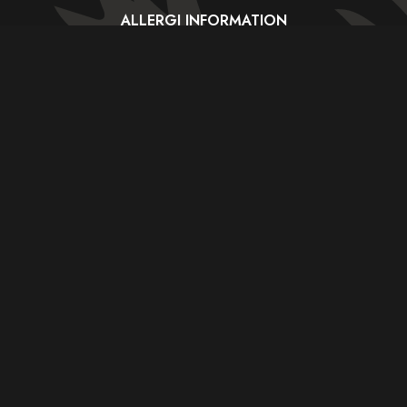
ALLERGI INFORMATION
Kontakt os hvis du har spørgsmål
vedr. allergene ingredienser i vores retter.
HANDELSBETINGELSER
ORIENTAL BARBECUE HOUSE 2023 - CVR: 24234592
Weight Watchers General Tso's Chicken
$399.00
In a medium bowl, whisk together broth, cornstarch,
sugar, soy sauce, vinegar and ginger; set aside.