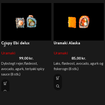
Crispy Ebi delux
Uramaki Alaska
Uramaki
Uramaki
99,00
kr.
85,00
kr.
Dybstegt rejer,flødeost,
Laks, flødeost, avocado, agurk og
avocado, agurk, teriyaki spicy
fiskerogn (8 stk.)
sauce (8 stk.)