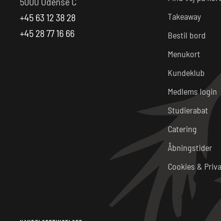
5000 Odense C
Takeaway
+45 63 12 38 28
+45 28 77 16 66
Bestil bord
Menukort
Kundeklub
Medlems login
Studierabat
Catering
Åbningstider
Cookies & Priva