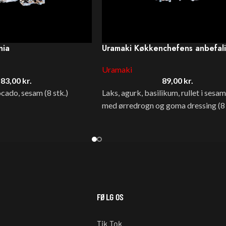
nia
Uramaki Køkkenchefens anbefal
Uramaki
83,00
kr.
89,00
kr.
ocado, sesam (8 stk.)
Laks, agurk, basilikum, rullet i sesa
med ørredrogn og goma dressing (8 
FØLG OS
t
Tik Tok