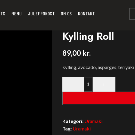
NTS
MENU
JULEFROKOST
OM OS
KONTAKT
Kylling Roll
89,00
kr.
kylling, avocado, asparges, teriyaki 
-
+
Kategori:
Uramaki
Tag:
Uramaki