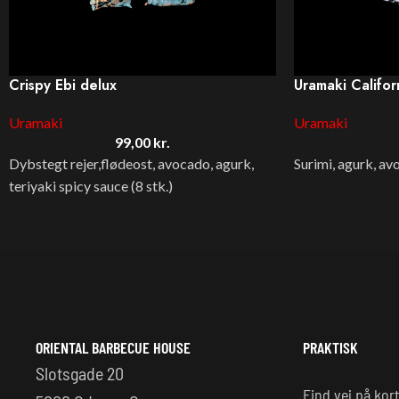
Crispy Ebi delux
Uramaki Califor
Uramaki
Uramaki
99,00
kr.
Dybstegt rejer,flødeost, avocado, agurk,
Surimi, agurk, av
teriyaki spicy sauce (8 stk.)
ORIENTAL BARBECUE HOUSE
PRAKTISK
Slotsgade 20
Find vej på kor