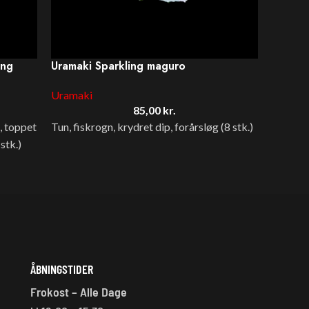
ing
Uramaki Sparkling maguro
Fire &
Uramaki
Uramak
85,00
kr.
m, toppet
Tun, fiskrogn, krydret dip, forårsløg (8 stk.)
Crispy 
stk.)
flambere
tobiko i
med ild
Crispy 
with fl
chili m
cress. A
ÅBNINGSTIDER
Frokost – Alle Dage