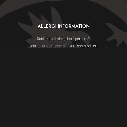
ALLERGI INFORMATION
Kontakt os hvis du har spørgsmål
vedr. allergene ingredienser i vores retter.
HANDELSBETINGELSER
ORIENTAL BARBECUE HOUSE 2023 - CVR: 24234592
Weight Watchers General Tso's Chicken
$399.00