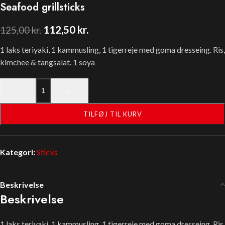
Seafood grillsticks
112,50
kr.
125,00
kr.
1 laks teriyaki, 1 kammusling, 1 tigerreje med goma dresseing. Ris,
kimchee & tangsalat. 1 soya
-
+
TILFØJ TIL KURV
Kategori:
Sticks
Beskrivelse
Beskrivelse
1 laks teriyaki, 1 kammusling, 1 tigerreje med goma dresseing. Ris,