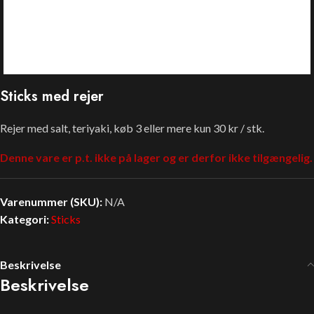
Sticks med rejer
Rejer med salt, teriyaki, køb 3 eller mere kun 30 kr / stk.
Denne vare er p.t. ikke på lager og er derfor ikke tilgængelig.
Varenummer (SKU):
N/A
Kategori:
Sticks
Beskrivelse
Beskrivelse